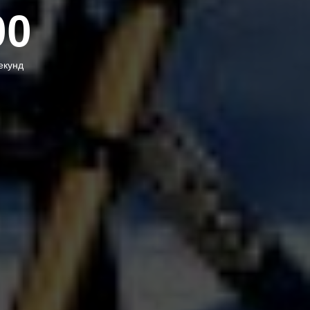
00
екунд