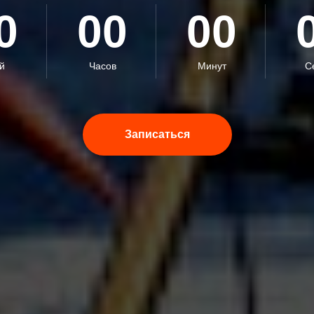
0
00
00
й
Часов
Минут
С
Записаться