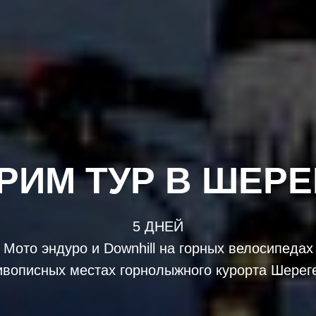
РИМ ТУР В ШЕР
5 ДНЕЙ
Мото эндуро и Downhill на горных велосипедах
ивописных местах горнолыжного курорта Шерег