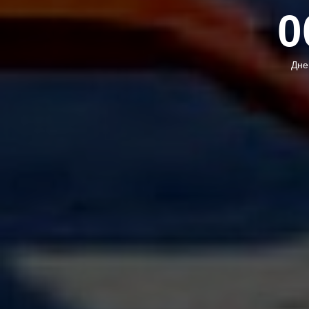
0
Дне