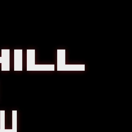
ILL
Ш